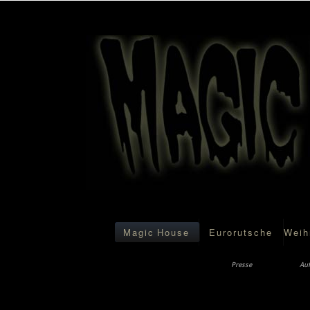
Magic House
Eurorutsche
Weih
Presse
Au